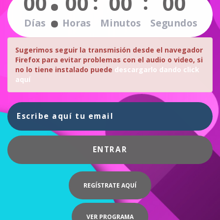
:
:
:
00
00
00
00
Días
Horas
Minutos
Segundos
Sugerimos seguir la transmisión desde el navegador
Firefox para evitar problemas con el audio o video, si
no lo tiene instalado puede
descargarlo dando click
aquí
ENTRAR
REGÍSTRATE AQUÍ
VER PROGRAMA